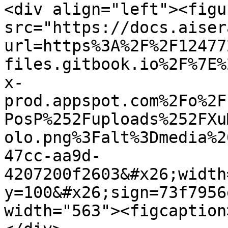
<div align="left"><figu
src="https://docs.aiser
url=https%3A%2F%2F12477
files.gitbook.io%2F%7E%
x-
prod.appspot.com%2Fo%2F
PosP%252Fuploads%252FXu
olo.png%3Falt%3Dmedia%2
47cc-aa9d-
4207200f2603&#x26;width
y=100&#x26;sign=73f7956
width="563"><figcaption