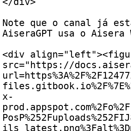
</div>

Note que o canal já est
AiseraGPT usa o Aisera 
<div align="left"><figu
src="https://docs.aiser
url=https%3A%2F%2F12477
files.gitbook.io%2F%7E%
x-
prod.appspot.com%2Fo%2F
PosP%252Fuploads%252FIJ
ils_latest.png%3Falt%3D