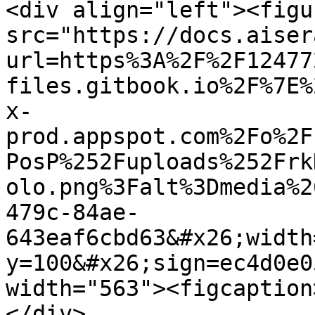
<div align="left"><figu
src="https://docs.aiser
url=https%3A%2F%2F12477
files.gitbook.io%2F%7E%
x-
prod.appspot.com%2Fo%2F
PosP%252Fuploads%252Frk
olo.png%3Falt%3Dmedia%2
479c-84ae-
643eaf6cbd63&#x26;width
y=100&#x26;sign=ec4d0e0
width="563"><figcaption
</div>
