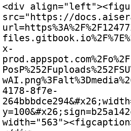
<div align="left"><figu
src="https://docs.aiser
url=https%3A%2F%2F12477
files.gitbook.io%2F%7E%
x-
prod.appspot.com%2Fo%2F
PosP%252Fuploads%252FSU
wAI.png%3Falt%3Dmedia%2
4178-8f7e-
264bbbdce294&#x26;width
y=100&#x26;sign=b25a142
width="563"><figcaption