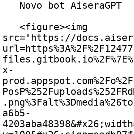
   Novo bot AiseraGPT

   <figure><img 
src="https://docs.aiser
url=https%3A%2F%2F12477
files.gitbook.io%2F%7E%
x-
prod.appspot.com%2Fo%2F
PosP%252Fuploads%252FRd
.png%3Falt%3Dmedia%26to
a6b5-
4203aba48398&#x26;width