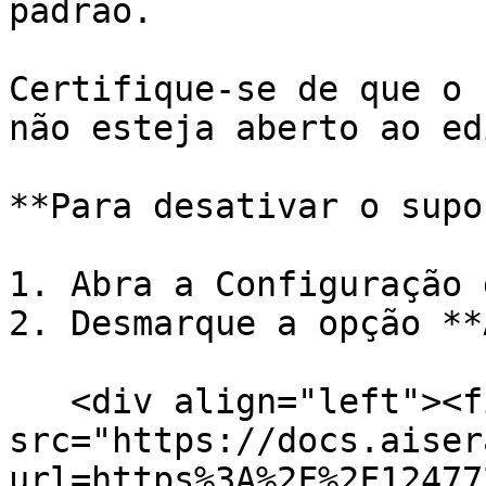
padrão.

Certifique-se de que o 
não esteja aberto ao ed
**Para desativar o supo
1. Abra a Configuração 
2. Desmarque a opção **
   <div align="left"><figure><img 
src="https://docs.aiser
url=https%3A%2F%2F12477