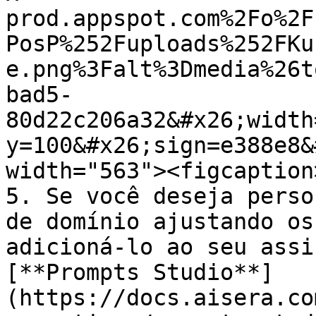
prod.appspot.com%2Fo%2F
PosP%252Fuploads%252FKu
e.png%3Falt%3Dmedia%26t
bad5-
80d22c206a32&#x26;width
y=100&#x26;sign=e388e8&
width="563"><figcaption
5. Se você deseja perso
de domínio ajustando os
adicioná-lo ao seu assi
[**Prompts Studio**]
(https://docs.aisera.co