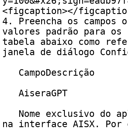
y=100&#x26;sign=eadb97f
<figcaption></figcaptio
4. Preencha os campos o
valores padrão para os 
tabela abaixo como refe
janela de diálogo Confi
   CampoDescrição

   AiseraGPT

   Nome exclusivo do aplicativo que será exibido 
na interface AISX. Por 