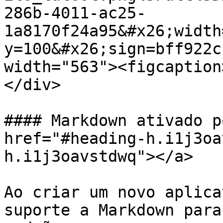
286b-4011-ac25-
1a8170f24a95&#x26;width
y=100&#x26;sign=bff922c
width="563"><figcaption
</div>

#### Markdown ativado p
href="#heading-h.i1j3oa
h.i1j3oavstdwq"></a>

Ao criar um novo aplica
suporte a Markdown para