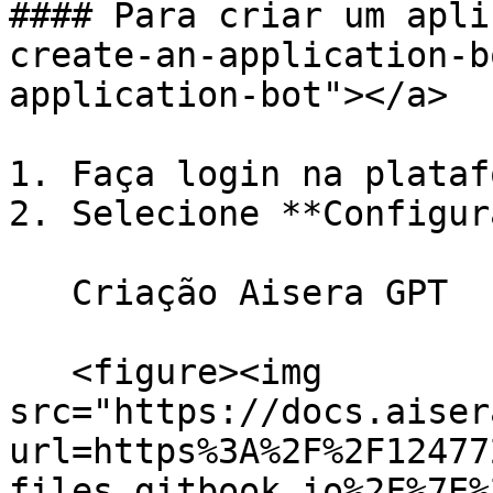
#### Para criar um apli
create-an-application-b
application-bot"></a>

1. Faça login na plataf
2. Selecione **Configur
   Criação Aisera GPT

   <figure><img 
src="https://docs.aiser
url=https%3A%2F%2F12477
files.gitbook.io%2F%7E%