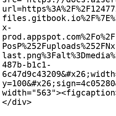
url=https%3A%2F%2F12477
files.gitbook.io%2F%7E%
x-
prod.appspot.com%2Fo%2F
PosP%252Fuploads%252FNx
last.png%3Falt%3Dmedia%
487b-b1c1-
6c47d9c43209&#x26;width
y=100&#x26;sign=4c05280
width="563"><figcaption