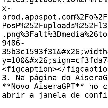
x-
prod.appspot.com%2Fo%2F
PosP%252Fuploads%252Fl3
.png%3Falt%3Dmedia%26to
9486-
35b3c1593f31&#x26;width
y=100&#x26;sign=cf3fda7
<figcaption></figcaptio
3. Na página do AiseraG
**Novo AiseraGPT** no c
abrir a janela de confi