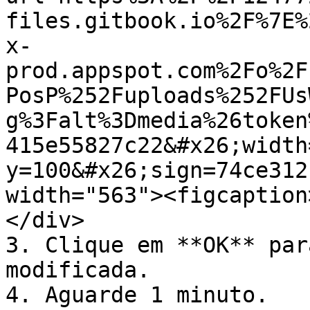
files.gitbook.io%2F%7E%
x-
prod.appspot.com%2Fo%2F
PosP%252Fuploads%252FUs
g%3Falt%3Dmedia%26token
415e55827c22&#x26;width
y=100&#x26;sign=74ce312
width="563"><figcaption
</div>

3. Clique em **OK** par
modificada.

4. Aguarde 1 minuto.
