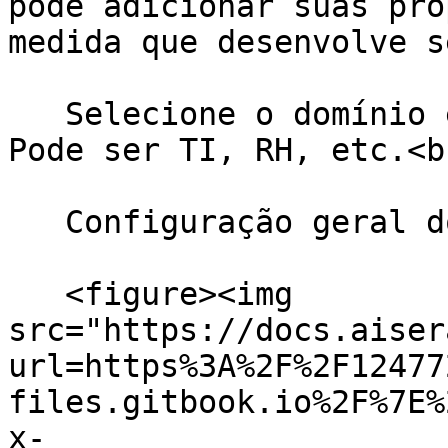
pode adicionar suas pró
medida que desenvolve s
   Selecione o domínio em que o bot irá operar. 
Pode ser TI, RH, etc.<br
   Configuração geral do AiseraGPT

   <figure><img 
src="https://docs.aiser
url=https%3A%2F%2F12477
files.gitbook.io%2F%7E%
x-